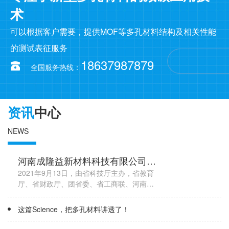
术
可以根据客户需要，提供MOF等多孔材料结构及相关性能
的测试表征服务
18637987879
全国服务热线：
资讯
中心
NEWS
河南成隆益新材料科技有限公司荣
获第十届中国创新创业大赛河南赛
2021年9月13日，由省科技厅主办，省教育
厅、省财政厅、团省委、省工商联、河南欧
区优 秀奖！
美同学会（河南留学人员联谊会）联办的第
十届中国创新创业大赛河南赛区暨第十三届
这篇Science，把多孔材料讲透了！
河南省创新创业大赛正式结束。我公司荣获
第十......