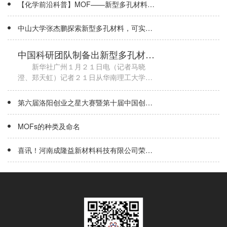
【化学前沿科普】MOF——新型多孔材料的
兴起
中山大学张杰鹏探索新型多孔材料，可实
现“反转”吸附和高 效分离
中国科研团队制备出新型多孔材
料 具广阔应用前景
新华社广州１月２１日电（记者马晓
澄、郑天虹）记者２１日从华南理工大学获
悉，该校化学与化工学院李映伟教授团队制
备出了一种新型多孔材料，实现了大孔、有
第六届洛阳创业之星大赛暨第十届中国创新
序、单晶三大特性的突破，在石油化工、生
创业大赛河南·洛阳分赛区颁奖仪式隆重举
行！
物医药、净化......
MOFs的种类及命名
喜讯！河南成隆益新材料科技有限公司荣获
第十届中国创新创业大赛河南赛区暨第十三
届河南省创新创业大赛优胜奖！